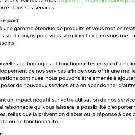
unérons. Par les termes
“Adjemin”, "Adjemin Marketplac
n et tous ses services.
re part
 une gamme étendue de produits et vous met en relat
ces sont conçus pour vous simplifier la vie en vous mett
esoins.
lles technologies et fonctionnalités en vue d'amélior
loppement de nos services afin de vous offrir une meill
orations continues, nous pouvons être amenés à ajouter
proposer de nouveaux services et à en abandonner d'autre
t un impact négatif sur votre utilisation de nos servic
 raisonnable qui vous laissera la possibilité d'exporte
s, telles que la prévention d'abus ou la réponse à des o
ité ou de fonctionnalité.
t