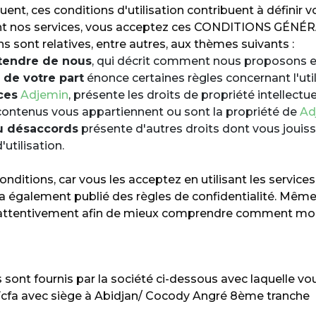
ent, ces conditions d'utilisation contribuent à définir v
lisant nos services, vous acceptez ces CONDITIONS GÉN
ns sont relatives, entre autres, aux thèmes suivants :
tendre de nous
, qui décrit comment nous proposons e
de votre part
énonce certaines règles concernant l'util
ces
Adjemin
, présente les droits de propriété intellect
 contenus vous appartiennent ou sont la propriété de
Ad
u désaccords
présente d'autres droits dont vous jouis
utilisation.
onditions, car vous les acceptez en utilisant les service
a également publié des règles de confidentialité. Même 
re attentivement afin de mieux comprendre comment modi
sont fournis par la société ci-dessous avec laquelle vou
cfa avec siège à Abidjan/ Cocody Angré 8ème tranche