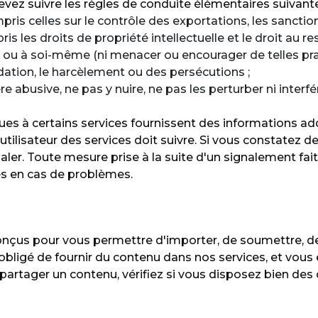
evez suivre les règles de conduite élémentaires suivante
pris celles sur le contrôle des exportations, les sanction
is les droits de propriété intellectuelle et le droit au res
i ou à soi-même (ni menacer ou encourager de telles prat
midation, le harcèlement ou des persécutions ;
e abusive, ne pas y nuire, ne pas les perturber ni interfé
es à certains services fournissent des informations add
sateur des services doit suivre. Si vous constatez des 
ler. Toute mesure prise à la suite d'un signalement fait
es en cas de problèmes.
u
nçus pour vous permettre d'importer, de soumettre, de 
bligé de fournir du contenu dans nos services, et vous ê
partager un contenu, vérifiez si vous disposez bien des dr